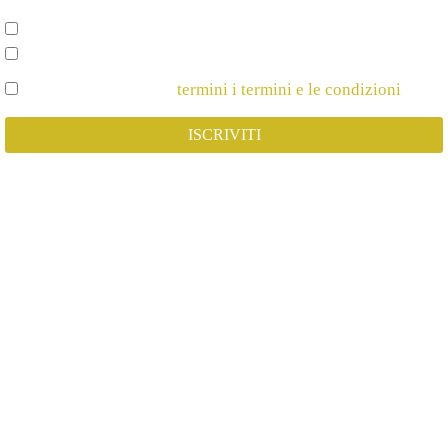
Scegli su cosa vuoi essere aggiornato*
Spettacoli e Corsi per Adulti
Spettacoli e Corsi per Bambini
Dichiaro di Accettare
termini i termini e le condizioni