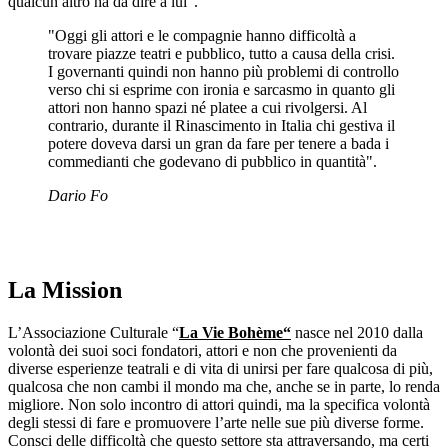
qualcun altro ha da dire a lui”.
"Oggi gli attori e le compagnie hanno difficoltà a
trovare piazze teatri e pubblico, tutto a causa della crisi.
I governanti quindi non hanno più problemi di controllo
verso chi si esprime con ironia e sarcasmo in quanto gli
attori non hanno spazi né platee a cui rivolgersi. Al
contrario, durante il Rinascimento in Italia chi gestiva il
potere doveva darsi un gran da fare per tenere a bada i
commedianti che godevano di pubblico in quantità".
Dario Fo
La Mission
L’Associazione Culturale “
La Vie Bohème
“
nasce nel 2010 dalla
volontà dei suoi soci fondatori, attori e non che provenienti da
diverse esperienze teatrali e di vita di unirsi per fare qualcosa di più,
qualcosa che non cambi il mondo ma che, anche se in parte, lo renda
migliore. Non solo incontro di attori quindi, ma la specifica volontà
degli stessi di fare e promuovere l’arte nelle sue più diverse forme.
Consci delle difficoltà che questo settore sta attraversando, ma certi