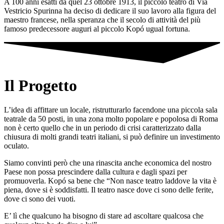
A 100 anni esatti da quel 23 ottobre 1913, il piccolo teatro di Via
Vestricio Spurinna ha deciso di dedicare il suo lavoro alla figura del
maestro francese, nella speranza che il secolo di attività del più
famoso predecessore auguri al piccolo Kopó ugual fortuna.
Il Progetto
L’idea di affittare un locale, ristrutturarlo facendone una piccola sala
teatrale da 50 posti, in una zona molto popolare e popolosa di Roma
non è certo quello che in un periodo di crisi caratterizzato dalla
chiusura di molti grandi teatri italiani, si può definire un investimento
oculato.
Siamo convinti però che una rinascita anche economica del nostro
Paese non possa prescindere dalla cultura e dagli spazi per
promuoverla. Kopó sa bene che “Non nasce teatro laddove la vita è
piena, dove si è soddisfatti. Il teatro nasce dove ci sono delle ferite,
dove ci sono dei vuoti.
E’ lì che qualcuno ha bisogno di stare ad ascoltare qualcosa che