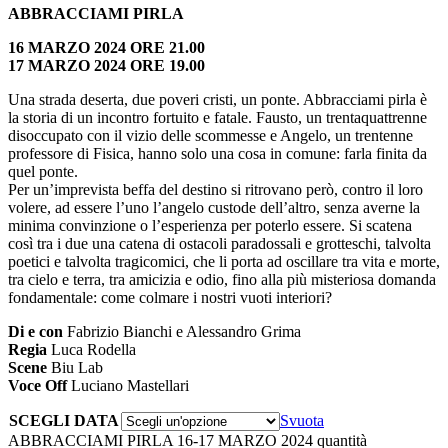
ABBRACCIAMI PIRLA
16 MARZO 2024 ORE 21.00
17 MARZO 2024 ORE 19.00
Una strada deserta, due poveri cristi, un ponte. Abbracciami pirla è
la storia di un incontro fortuito e fatale. Fausto, un trentaquattrenne
disoccupato con il vizio delle scommesse e Angelo, un trentenne
professore di Fisica, hanno solo una cosa in comune: farla finita da
quel ponte.
Per un’imprevista beffa del destino si ritrovano però, contro il loro
volere, ad essere l’uno l’angelo custode dell’altro, senza averne la
minima convinzione o l’esperienza per poterlo essere. Si scatena
così tra i due una catena di ostacoli paradossali e grotteschi, talvolta
poetici e talvolta tragicomici, che li porta ad oscillare tra vita e morte,
tra cielo e terra, tra amicizia e odio, fino alla più misteriosa domanda
fondamentale: come colmare i nostri vuoti interiori?
Di e con
Fabrizio Bianchi e Alessandro Grima
Regia
Luca Rodella
Scene
Biu Lab
Voce Off
Luciano Mastellari
SCEGLI DATA
Svuota
ABBRACCIAMI PIRLA 16-17 MARZO 2024 quantità