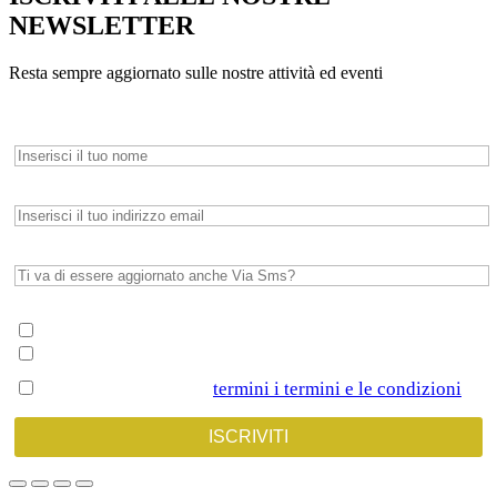
NEWSLETTER
Resta sempre aggiornato sulle nostre attività ed eventi
Nome*
Email*
Whatsapp
Scegli su cosa vuoi essere aggiornato*
Spettacoli e Corsi per Adulti
Spettacoli e Corsi per Bambini
Dichiaro di Accettare
termini i termini e le condizioni