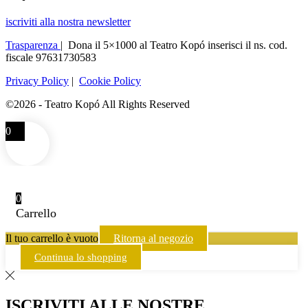
iscriviti alla nostra newsletter
Trasparenza
| Dona il 5×1000 al Teatro Kopó inserisci il ns. cod.
fiscale 97631730583
Privacy Policy
|
Cookie Policy
©2026 - Teatro Kopó All Rights Reserved
0
0
Carrello
Il tuo carrello è vuoto
Ritorna al negozio
Continua lo shopping
ISCRIVITI ALLE NOSTRE