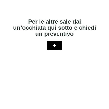
Per le altre sale dai
un’occhiata qui sotto e chiedi
un preventivo
SALA FRANCA
RAME
Sala Teatrale
Sala con palco e platea, dotata di tutti