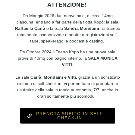
ATTENZIONE!
Da Maggio 2026 due nuove sale, di circa 14mq
ciascuna, entrano a far parte della flotta Kopó: la sala
Raffaella Carrà
e la Sala
Sandra Mondaini
. Entrambe
totalmente insonorizzate e adatte a registrazioni self-
tape, speakeraggi e podcast e casting.
Da Ottobre 2024 il Teatro Kopó ha una nuova sala
prove di 40mq con bagno interno, la
SALA MONICA
VITTI.
Le sale
Carrà, Mondaini e Vitti,
grazie a un sofisticato
sistema di self check-in, vi permettono di prenotare e
usufruire della sala in totale autonomia, 7/7, anche in
orari solitamente più scomodi.
PRENOTA SUBITO IN SELF
CHECK-IN