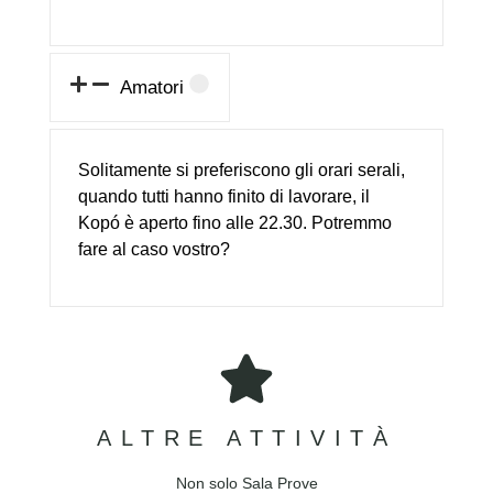
Sala Prove
Amatori
Sala adatta a selftape, registrazione
speakeraggi e podcast. Dotata di luci
RGB regolabili, parete blu e totalmente
Solitamente si preferiscono gli orari serali,
insonorizzata.
quando tutti hanno finito di lavorare, il
Kopó è aperto fino alle 22.30. Potremmo
fare al caso vostro?
SCHEDA TECNICA
ALTRE ATTIVITÀ
Non solo Sala Prove