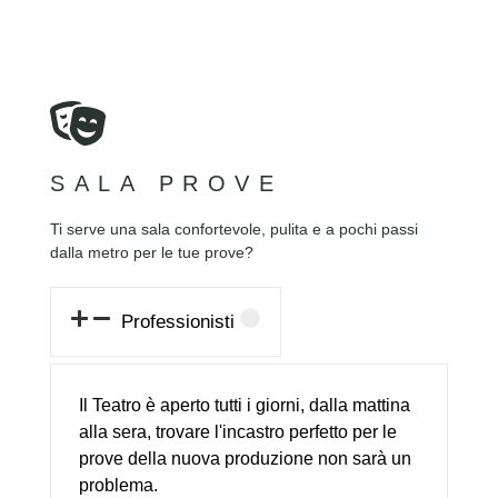
Sala Prove
Dotata di specchi su lato 4mt e
parquet. Ottima per lezioni di
recitazione, canto, danza, movimento
scenico, yoga ecc Dotata di aria
SALA PROVE
condizionata, impianto immissione ed
estrazione dell'aria, proiettore,
Ti serve una sala confortevole, pulita e a pochi passi
impianto audio, luci fredde e luci calde
dalla metro per le tue prove?
a soffitto con regolazione dell'intensità.
Professionisti
SCHEDA TECNICA
Il Teatro è aperto tutti i giorni, dalla mattina
alla sera, trovare l'incastro perfetto per le
SALA RAFFAELLA
prove della nuova produzione non sarà un
CARRÀ
problema.