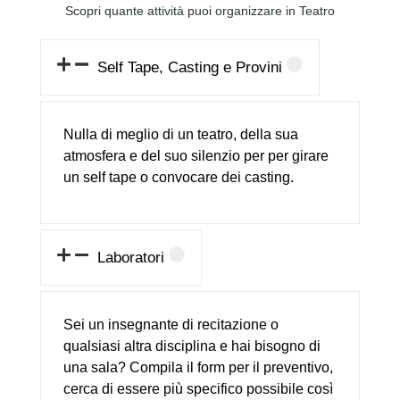
SALA MONICA
Scopri quante attività puoi organizzare in Teatro
VITTI
Self Tape, Casting e Provini
Sala Prove
Sala adatta a prove, laboratori, casting
Nulla di meglio di un teatro, della sua
e selftape. Dotata di aria condizionata,
atmosfera e del suo silenzio per per girare
bagno interno, impianto audio, softbox
un self tape o convocare dei casting.
e cavalletti per self tape
SCHEDA TECNICA
Laboratori
Sei un insegnante di recitazione o
qualsiasi altra disciplina e hai bisogno di
una sala? Compila il form per il preventivo,
cerca di essere più specifico possibile così