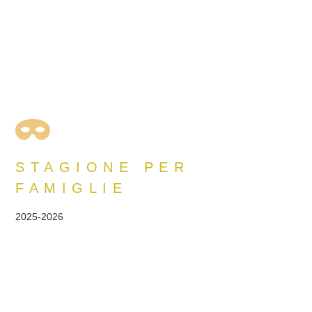
€
45
€
STAGIONE PER
FAMIGLIE
2025-2026
St
B