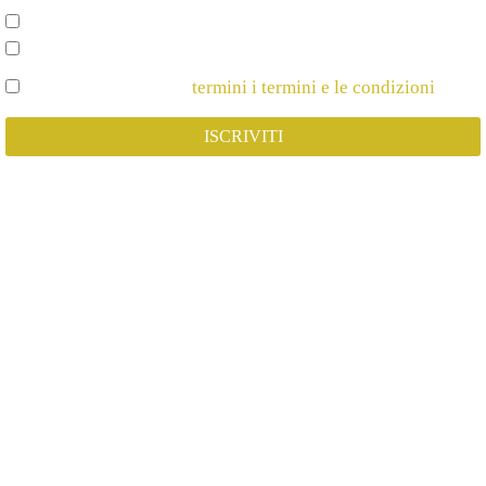
Spettacoli e Corsi per Adulti
Spettacoli e Corsi per Bambini
Dichiaro di Accettare
termini i termini e le condizioni