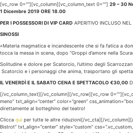
[vc_row 0=””][vc_column][vc_column_text 0=””]
29 – 30 
1 Dicembre 2019 ORE 18.00
PER I POSSESSORI DI VIP CARD
APERITIVO INCLUSO NEL PR
SINOSSI
«Materia magmatica e incandescente che si fa fatica a domina
tocca la messa in scena, dopo “Groppi d’amore nella Scurag
Solitudine e dolore per Scatorcio, l’ultimo degli Scarrozzanti
Scatorcio e i personaggi che anima, trasportano gli spettat
IL VENERDÌ E IL SABATO CENA E SPETTACOLO €30,00
DA
[/vc_column_text][/vc_column][/vc_row][vc_row 0=””][vc_c
meno” txt_align=”center” color=”green” css_animation=”bounc
direttamente al botteghino del teatro!
Clicca
qui
per tutte le altre riduzioni[/vc_cta][/vc_colum
Bistrot” txt_align=”center” style=”custom” css=”.vc_cust