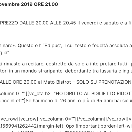
Novembre 2019 ORE 21.00
EZZO DALLE 20.00 ALLE 20.45 il venerdì e sabato e a fi
re». Questo è l’ “Edipus”, il cui testo è fedeltà assoluta a
lia”.
 rimasto a recitare, costretto da solo a interpretare tutti i p
ori in un mondo straripante, debordante tra lussuria e ingiu
LLE ORE 20.00 al Matò Bistrot – SOLO SU PRENOTAZIONE 
olumn 0=””][vc_cta h2=”HO DIRITTO AL BIGLIETTO RIDOTTO?”
eInLeft”]Se hai meno di 26 anni o più di 65 anni hai sicuram
n][/vc_row][vc_row][vc_column 0=””][/vc_column][/vc_row]
om_1569941262442{margin-left: 0px !important;border-left-