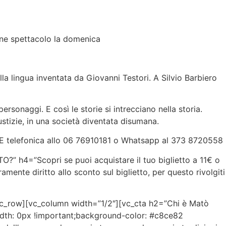
ne spettacolo la domenica
lla lingua inventata da Giovanni Testori. A Silvio Barbiero
ersonaggi. E così le storie si intrecciano nella storia.
stizie, in una società diventata disumana.
telefonica allo 06 76910181 o Whatsapp al 373 8720558
 h4=”Scopri se puoi acquistare il tuo biglietto a 11€ o
ente diritto allo sconto sul biglietto, per questo rivolgiti
[vc_row][vc_column width=”1/2″][vc_cta h2=”Chi è Matò
width: 0px !important;background-color: #c8ce82