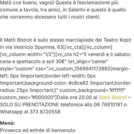
Matò cce buenu, vagnù! Questa è l’esclamazione più
comune a tavola, tra amici, in Salento e questo è quello
che vorremmo dicessero tutti i nostri clienti.
Il Matò Bistrot è sullo stesso marciapiede del Teatro Kopó
in via Vestricio Spurinna, 63[/vc_cta][/vc_column]
[vc_column width=”1/2″][vc_cta h2=”Il venerdì e il sabato:
cena e spettacolo a soli 30€” txt_align=”center”
style=”custom” css=”.vc_custom_1569941173992{margin-
left: 0px !important;border-left-width: 0px
!important;background-color: #c8ce82 !important;border-
radius: 25px !important;}” custom_background=”#ffffff”
custom_text=”#000000″]Dalle ore 20.00 al
Matò Bistrot
–
SOLO SU PRENOTAZIONE telefonica allo 06 76910181 o
Whatsapp al 373 8720558
Menù:
Prosecco ed entrée di benvenuto