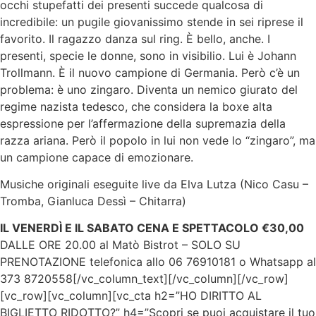
occhi stupefatti dei presenti succede qualcosa di
incredibile: un pugile giovanissimo stende in sei riprese il
favorito. Il ragazzo danza sul ring. È bello, anche. I
presenti, specie le donne, sono in visibilio. Lui è Johann
Trollmann. È il nuovo campione di Germania. Però c’è un
problema: è uno zingaro. Diventa un nemico giurato del
regime nazista tedesco, che considera la boxe alta
espressione per l’affermazione della supremazia della
razza ariana. Però il popolo in lui non vede lo “zingaro”, ma
un campione capace di emozionare.
Musiche originali eseguite live da Elva Lutza (Nico Casu –
Tromba, Gianluca Dessì – Chitarra)
IL VENERDÌ E IL SABATO CENA E SPETTACOLO €30,00
DALLE ORE 20.00 al Matò Bistrot – SOLO SU
PRENOTAZIONE telefonica allo 06 76910181 o Whatsapp al
373 8720558[/vc_column_text][/vc_column][/vc_row]
[vc_row][vc_column][vc_cta h2=”HO DIRITTO AL
BIGLIETTO RIDOTTO?” h4=”Scopri se puoi acquistare il tuo