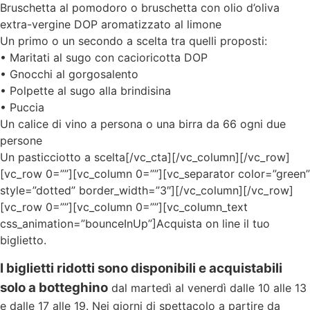
Bruschetta al pomodoro o bruschetta con olio d’oliva
extra-vergine DOP aromatizzato al limone
Un primo o un secondo a scelta tra quelli proposti:
• Maritati al sugo con cacioricotta DOP
• Gnocchi al gorgosalento
• Polpette al sugo alla brindisina
• Puccia
Un calice di vino a persona o una birra da 66 ogni due
persone
Un pasticciotto a scelta[/vc_cta][/vc_column][/vc_row]
[vc_row 0=””][vc_column 0=””][vc_separator color=”green”
style=”dotted” border_width=”3″][/vc_column][/vc_row]
[vc_row 0=””][vc_column 0=””][vc_column_text
css_animation=”bounceInUp”]Acquista on line il tuo
biglietto.
I biglietti ridotti sono disponibili e acquistabili
solo a botteghino
dal martedì al venerdì dalle 10 alle 13
e dalle 17 alle 19. Nei giorni di spettacolo a partire da