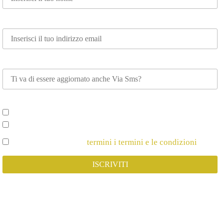
Email*
Whatsapp
Scegli su cosa vuoi essere aggiornato*
Spettacoli e Corsi per Adulti
Spettacoli e Corsi per Bambini
Dichiaro di Accettare
termini i termini e le condizioni