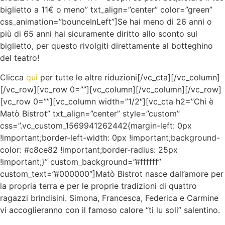
biglietto a 11€ o meno” txt_align=”center” color=”green”
css_animation=”bounceInLeft”]Se hai meno di 26 anni o
più di 65 anni hai sicuramente diritto allo sconto sul
biglietto, per questo rivolgiti direttamente al botteghino
del teatro!
Clicca
qui
per tutte le altre riduzioni[/vc_cta][/vc_column]
[/vc_row][vc_row 0=””][vc_column][/vc_column][/vc_row]
[vc_row 0=””][vc_column width=”1/2″][vc_cta h2=”Chi è
Matò Bistrot” txt_align=”center” style=”custom”
css=”.vc_custom_1569941262442{margin-left: 0px
!important;border-left-width: 0px !important;background-
color: #c8ce82 !important;border-radius: 25px
!important;}” custom_background=”#ffffff”
custom_text=”#000000″]Matò Bistrot nasce dall’amore per
la propria terra e per le proprie tradizioni di quattro
ragazzi brindisini. Simona, Francesca, Federica e Carmine
vi accoglieranno con il famoso calore “ti lu soli” salentino.