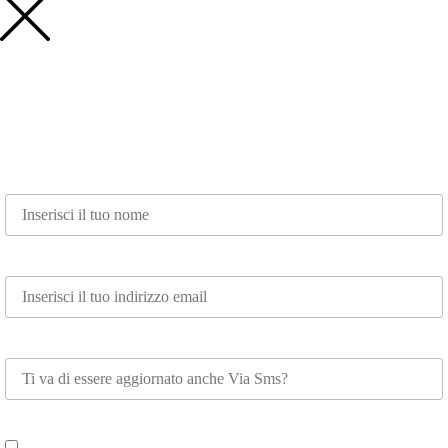
Nome*
Email*
Whatsapp
Scegli su cosa vuoi essere aggiornato*
Spettacoli e Corsi per Adulti