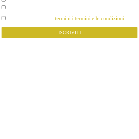
Spettacoli e Corsi per Bambini
Dichiaro di Accettare
termini i termini e le condizioni