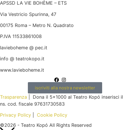
APSSD LA VIE BOHÈME – ETS
Via Vestricio Spurinna, 47
00175 Roma – Metro N. Quadrato
P.IVA 11533861008
lavieboheme @ pec.it
info @ teatrokopo.it
www.lavieboheme.it
iscriviti alla nostra newsletter
Trasparenza
| Dona il 5×1000 al Teatro Kopó inserisci il
ns. cod. fiscale 97631730583
Privacy Policy
|
Cookie Policy
©2026 - Teatro Kopó All Rights Reserved