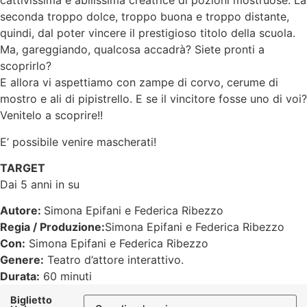
cattivissima e abilissima creatrice di pozioni mostruose. La
seconda troppo dolce, troppo buona e troppo distante,
quindi, dal poter vincere il prestigioso titolo della scuola.
Ma, gareggiando, qualcosa accadrà? Siete pronti a
scoprirlo?
E allora vi aspettiamo con zampe di corvo, cerume di
mostro e ali di pipistrello. E se il vincitore fosse uno di voi?
Venitelo a scoprire!!
E’ possibile venire mascherati!
TARGET
Dai 5 anni in su
Autore:
Simona Epifani e Federica Ribezzo
Regia / Produzione:
Simona Epifani e Federica Ribezzo
Con:
Simona Epifani e Federica Ribezzo
Genere:
Teatro d’attore interattivo.
Durata:
60 minuti
Biglietto