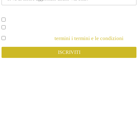
Scegli su cosa vuoi essere aggiornato*
Spettacoli e Corsi per Adulti
Spettacoli e Corsi per Bambini
Dichiaro di Accettare
termini i termini e le condizioni