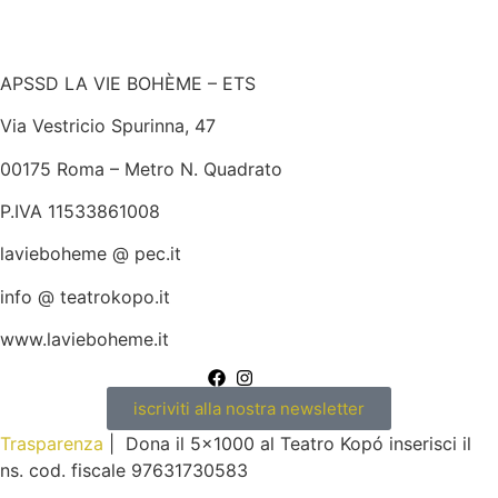
APSSD LA VIE BOHÈME – ETS
Via Vestricio Spurinna, 47
00175 Roma – Metro N. Quadrato
P.IVA 11533861008
lavieboheme @ pec.it
info @ teatrokopo.it
www.lavieboheme.it
iscriviti alla nostra newsletter
Trasparenza
| Dona il 5×1000 al Teatro Kopó inserisci il
ns. cod. fiscale 97631730583