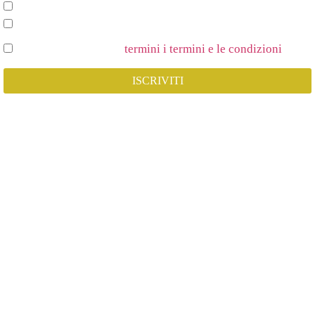
Spettacoli e Corsi per Adulti
Spettacoli e Corsi per Bambini
Dichiaro di Accettare
termini i termini e le condizioni