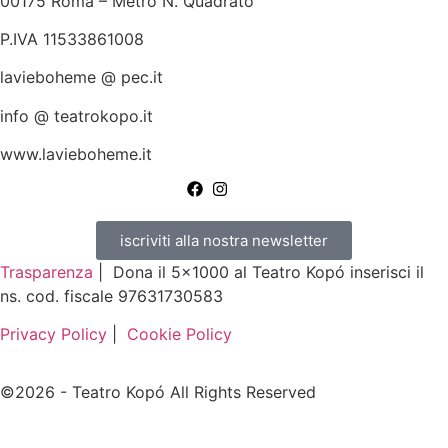
00175 Roma – Metro N. Quadrato
P.IVA 11533861008
lavieboheme @ pec.it
info @ teatrokopo.it
www.lavieboheme.it
iscriviti alla nostra newsletter
Trasparenza
| Dona il 5×1000 al Teatro Kopó inserisci il
ns. cod. fiscale 97631730583
Privacy Policy
|
Cookie Policy
©2026 - Teatro Kopó All Rights Reserved