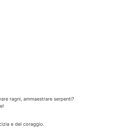
evare ragni, ammaestrare serpenti?
e!
cizia e del coraggio.