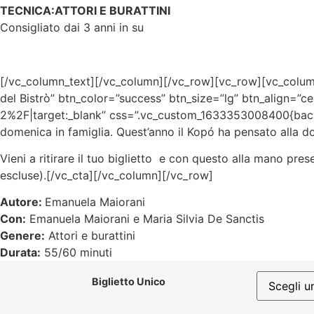
TECNICA:ATTORI E BURATTINI
Consigliato dai 3 anni in su
[/vc_column_text][/vc_column][/vc_row][vc_row][vc_column
del Bistrò” btn_color=”success” btn_size=”lg” btn_align=”
2%2F|target:_blank” css=”.vc_custom_1633353008400{back
domenica in famiglia. Quest’anno il Kopó ha pensato alla 
Vieni a ritirare il tuo biglietto e con questo alla mano pres
escluse).[/vc_cta][/vc_column][/vc_row]
Autore:
Emanuela Maiorani
Con:
Emanuela Maiorani e Maria Silvia De Sanctis
Genere:
Attori e burattini
Durata:
55/60 minuti
Biglietto Unico