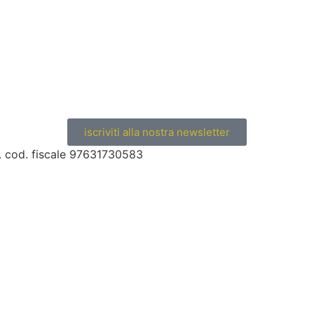
iscriviti alla nostra newsletter
s. cod. fiscale 97631730583