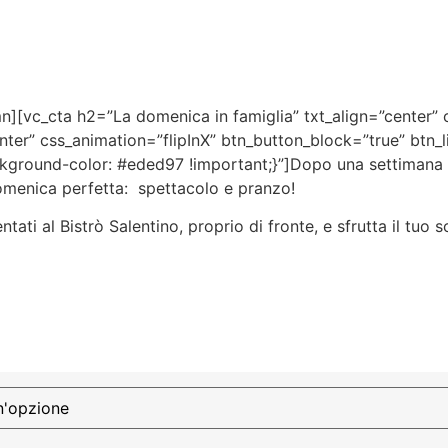
][vc_cta h2=”La domenica in famiglia” txt_align=”center” 
center” css_animation=”flipInX” btn_button_block=”true” bt
ground-color: #eded97 !important;}”]
Dopo una settimana d
domenica perfetta: spettacolo e pranzo!
entati al Bistrò Salentino, proprio di fronte, e sfrutta il tu