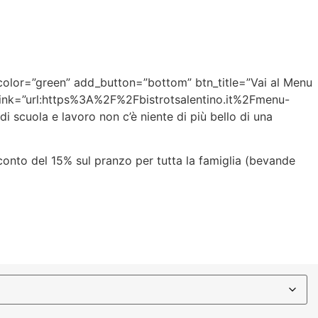
color=”green” add_button=”bottom” btn_title=”Vai al Menu
n_link=”url:https%3A%2F%2Fbistrotsalentino.it%2Fmenu-
i scuola e lavoro non c’è niente di più bello di una
o sconto del 15% sul pranzo per tutta la famiglia (bevande