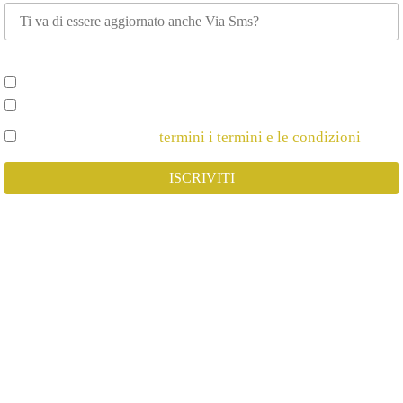
Scegli su cosa vuoi essere aggiornato*
Spettacoli e Corsi per Adulti
Spettacoli e Corsi per Bambini
Dichiaro di Accettare
termini i termini e le condizioni