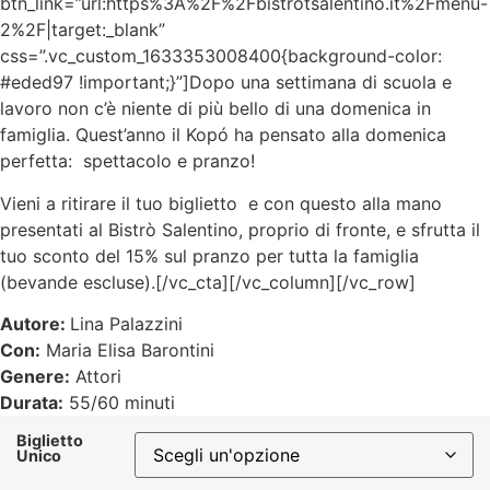
btn_link=”url:https%3A%2F%2Fbistrotsalentino.it%2Fmenu-
2%2F|target:_blank”
css=”.vc_custom_1633353008400{background-color:
#eded97 !important;}”]
Dopo una settimana di scuola e
lavoro non c’è niente di più bello di una domenica in
famiglia. Quest’anno il Kopó ha pensato alla domenica
perfetta: spettacolo e pranzo!
Vieni a ritirare il tuo biglietto e con questo alla mano
presentati al Bistrò Salentino, proprio di fronte, e sfrutta il
tuo sconto del 15% sul pranzo per tutta la famiglia
(bevande escluse).[/vc_cta][/vc_column][/vc_row]
Autore:
Lina Palazzini
Con:
Maria Elisa Barontini
Genere:
Attori
Durata:
55/60 minuti
Biglietto
Unico