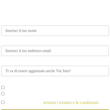
Nome*
Email*
Whatsapp
Scegli su cosa vuoi essere aggiornato*
Spettacoli e Corsi per Adulti
Spettacoli e Corsi per Bambini
Dichiaro di Accettare
termini i termini e le condizioni