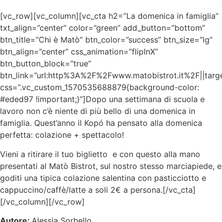
[vc_row][vc_column][vc_cta h2=”La domenica in famiglia”
txt_align=”center” color=”green” add_button=”bottom”
btn_title=”Chi è Matò” btn_color=”success” btn_size=”lg”
btn_align=”center” css_animation=”flipInX”
btn_button_block=”true”
btn_link=”url:http%3A%2F%2Fwww.matobistrot.it%2F||targ
css=”.vc_custom_1570535688879{background-color:
#eded97 !important;}”]
Dopo una settimana di scuola e
lavoro non c’è niente di più bello di una domenica in
famiglia. Quest’anno il Kopó ha pensato alla domenica
perfetta: colazione + spettacolo!
Vieni a ritirare il tuo biglietto e con questo alla mano
presentati al Matò Bistrot, sul nostro stesso marciapiede, e
goditi una tipica colazione salentina con pasticciotto e
cappuccino/caffè/latte a soli 2€ a persona.[/vc_cta]
[/vc_column][/vc_row]
Autore:
Alessia Sorbello