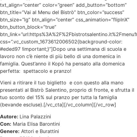
txt_align=”center” color=”green” add_button=”bottom”
btn_title=”Vai al Menu del Bistrò” btn_color=”success”
btn_size=”lg” btn_align=”center” css_animation=”flipInX”
btn_button_block=”true”
btn_link=”url:https%3A%2F%2Fbistrotsalentino.it%2Fmenu%
css=”.vc_custom_1673612006502{background-color:
#eded97 !important;}”]
Dopo una settimana di scuola e
lavoro non c’è niente di più bello di una domenica in
famiglia. Quest’anno il Kopó ha pensato alla domenica
perfetta: spettacolo e pranzo!
Vieni a ritirare il tuo biglietto e con questo alla mano
presentati al Bistrò Salentino, proprio di fronte, e sfrutta il
tuo sconto del 15% sul pranzo per tutta la famiglia
(bevande escluse).[/vc_cta][/vc_column][/vc_row]
Autore:
Lina Palazzini
Con:
Maria Elisa Barontini
Genere:
Attori e Burattini