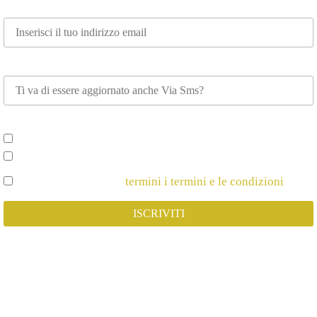
Email*
Whatsapp
Scegli su cosa vuoi essere aggiornato*
Spettacoli e Corsi per Adulti
Spettacoli e Corsi per Bambini
Dichiaro di Accettare
termini i termini e le condizioni