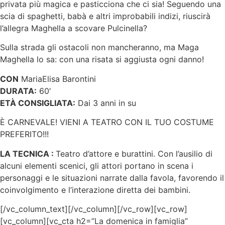
privata più magica e pasticciona che ci sia! Seguendo una
scia di spaghetti, babà e altri improbabili indizi, riuscirà
l’allegra Maghella a scovare Pulcinella?
Sulla strada gli ostacoli non mancheranno, ma Maga
Maghella lo sa: con una risata si aggiusta ogni danno!
CON
MariaElisa Barontini
DURATA:
60′
ETÀ CONSIGLIATA:
Dai 3 anni in su
È CARNEVALE! VIENI A TEATRO CON IL TUO COSTUME
PREFERITO!!!
LA TECNICA :
Teatro d’attore e burattini. Con l’ausilio di
alcuni elementi scenici, gli attori portano in scena i
personaggi e le situazioni narrate dalla favola, favorendo il
coinvolgimento e l’interazione diretta dei bambini.
[/vc_column_text][/vc_column][/vc_row][vc_row]
[vc_column][vc_cta h2=”La domenica in famiglia”