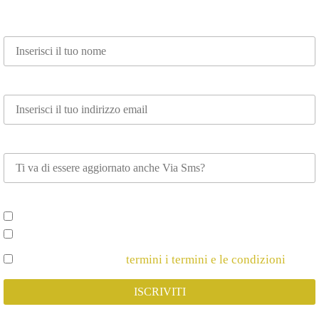
Nome*
Email*
Whatsapp
Scegli su cosa vuoi essere aggiornato*
Spettacoli e Corsi per Adulti
Spettacoli e Corsi per Bambini
Dichiaro di Accettare
termini i termini e le condizioni