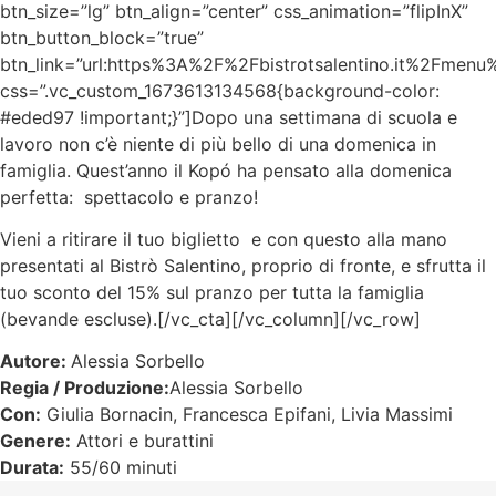
btn_size=”lg” btn_align=”center” css_animation=”flipInX”
btn_button_block=”true”
btn_link=”url:https%3A%2F%2Fbistrotsalentino.it%2Fmenu%
css=”.vc_custom_1673613134568{background-color:
#eded97 !important;}”]
Dopo una settimana di scuola e
lavoro non c’è niente di più bello di una domenica in
famiglia. Quest’anno il Kopó ha pensato alla domenica
perfetta: spettacolo e pranzo!
Vieni a ritirare il tuo biglietto e con questo alla mano
presentati al Bistrò Salentino, proprio di fronte, e sfrutta il
tuo sconto del 15% sul pranzo per tutta la famiglia
(bevande escluse).[/vc_cta][/vc_column][/vc_row]
Autore:
Alessia Sorbello
Regia / Produzione:
Alessia Sorbello
Con:
Giulia Bornacin, Francesca Epifani, Livia Massimi
Genere:
Attori e burattini
Durata:
55/60 minuti