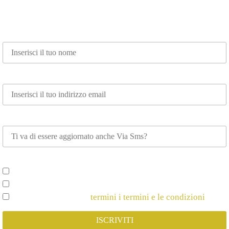
Nome*
Email*
Whatsapp
Scegli su cosa vuoi essere aggiornato*
Spettacoli e Corsi per Adulti
Spettacoli e Corsi per Bambini
Dichiaro di Accettare
termini i termini e le condizioni