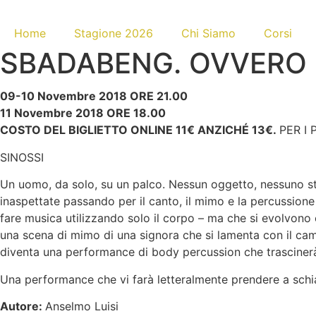
Home
Stagione 2026
Chi Siamo
Corsi
SBADABENG. OVVERO L
09-10 Novembre 2018 ORE 21.00
11 Novembre 2018 ORE 18.00
COSTO DEL BIGLIETTO ONLINE 11€ ANZICHÉ 13€.
PER I
SINOSSI
Un uomo, da solo, su un palco. Nessun oggetto, nessuno str
inaspettate passando per il canto, il mimo e la percussion
fare musica utilizzando solo il corpo – ma che si evolvono
una scena di mimo di una signora che si lamenta con il came
diventa una performance di body percussion che trascinerà 
Una performance che vi farà letteralmente prendere a schia
Autore:
Anselmo Luisi