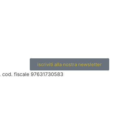
iscriviti alla nostra newsletter
s. cod. fiscale 97631730583