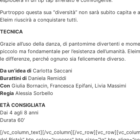
esploderà in un tip tap sfrenato e coinvolgente.
Purtroppo questa sua “diversità” non sarà subito capita e app
Eleim riuscirà a conquistare tutti.
TECNICA
Grazie all’uso della danza, di pantomime divertenti e moment
piccolo ma fondamentale per l’esistenza dell’umanità. Eleim 
le differenze, perché ognuno sia felicemente diverso.
Da un’idea di
Carlotta Saccani
Burattini di
Daniela Remiddi
Con
Giulia Bornacin, Francesca Epifani, Livia Massimi
Regia
Alessia Sorbello
ETÀ CONSIGLIATA
Dai 4 agli 8 anni
Durata 60′
[/vc_column_text][/vc_column][/vc_row][vc_row][vc_column
del Bistrò” btn_color=”success” btn_size=”lg” btn_align=”c