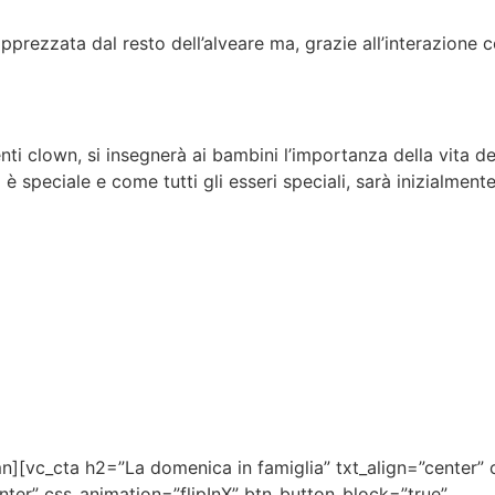
rezzata dal resto dell’alveare ma, grazie all’interazione con
i clown, si insegnerà ai bambini l’importanza della vita dell
è speciale e come tutti gli esseri speciali, sarà inizialmen
][vc_cta h2=”La domenica in famiglia” txt_align=”center” 
enter” css_animation=”flipInX” btn_button_block=”true”