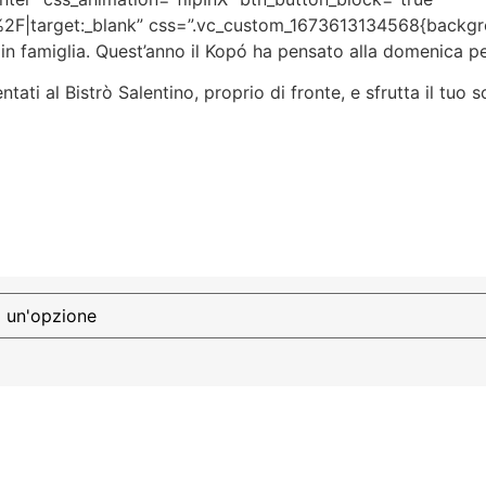
2F|target:_blank” css=”.vc_custom_1673613134568{backgro
 in famiglia. Quest’anno il Kopó ha pensato alla domenica p
entati al Bistrò Salentino, proprio di fronte, e sfrutta il tu