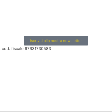
iscriviti alla nostra newsletter
s. cod. fiscale 97631730583