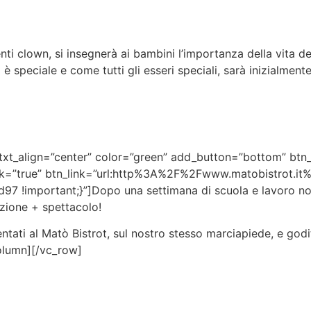
i clown, si insegnerà ai bambini l’importanza della vita dell
è speciale e come tutti gli esseri speciali, sarà inizialmen
xt_align=”center” color=”green” add_button=”bottom” btn_t
ock=”true” btn_link=”url:http%3A%2F%2Fwww.matobistrot.it%
7 !important;}”]
Dopo una settimana di scuola e lavoro non
zione + spettacolo!
entati al Matò Bistrot, sul nostro stesso marciapiede, e godi
column][/vc_row]