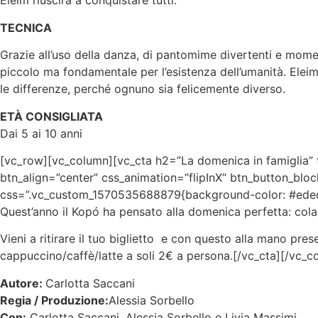
Eleim riuscirà a conquistare tutti.
TECNICA
Grazie all’uso della danza, di pantomime divertenti e moment
piccolo ma fondamentale per l’esistenza dell’umanità. Eleim 
le differenze, perché ognuno sia felicemente diverso.
ETÀ CONSIGLIATA
Dai 5 ai 10 anni
[vc_row][vc_column][vc_cta h2=”La domenica in famiglia” t
btn_align=”center” css_animation=”flipInX” btn_button_bl
css=”.vc_custom_1570535688879{background-color: #eded9
Quest’anno il Kopó ha pensato alla domenica perfetta: cola
Vieni a ritirare il tuo biglietto e con questo alla mano pres
cappuccino/caffè/latte a soli 2€ a persona.[/vc_cta][/vc_
Autore:
Carlotta Saccani
Regia / Produzione:
Alessia Sorbello
Con:
Carlotta Saccani, Alessia Sorbello e Livia Massimi