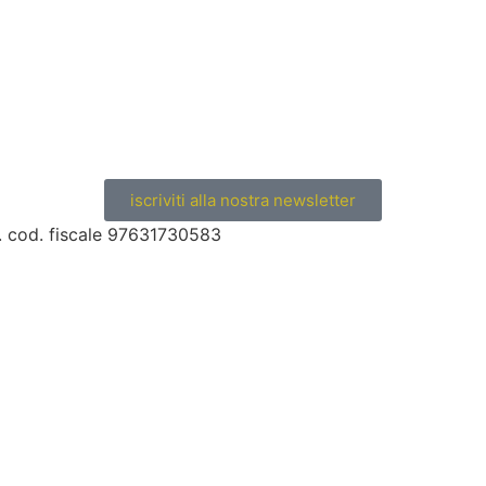
iscriviti alla nostra newsletter
s. cod. fiscale 97631730583