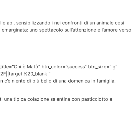
e api, sensibilizzandoli nei confronti di un animale così
te emarginata: uno spettacolo sull’attenzione e l’amore verso
itle=”Chi è Matò” btn_color=”success” btn_size=”lg”
2F||target:%20_blank|”
 c’è niente di più bello di una domenica in famiglia.
ti una tipica colazione salentina con pasticciotto e