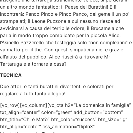
un altro mondo fantastico: il Paese dei Burattini! E lì
incontrerà: Panco Pinco e Pinco Panco, dei gemelli un po’
strampalati; il Leone Puzzone a cui nessuno riesce ad
avvicinarsi a causa del terribile odore; il Brucamela che
parla in modo troppo complicato per la piccola Alice;
l’Asinello Pazzerello che festeggia solo “non compleanni” e
va matto per il the. Con questi simpatici amici e grazie
all’aiuto del pubblico, Alice riuscirà a ritrovare Mr
Tartaruga e a tornare a casa?
TECNICA
Due attori e tanti burattini divertenti e colorati per
regalare a tutti tanta allegria!
[vc_row][vc_column][vc_cta h2=”La domenica in famiglia”
txt_align=”center” color=”green” add_button=”bottom”
btn_title=”Chi è Matò” btn_color=”success” btn_size=”lg”
btn_align=”center” css_animation=”flipInX”