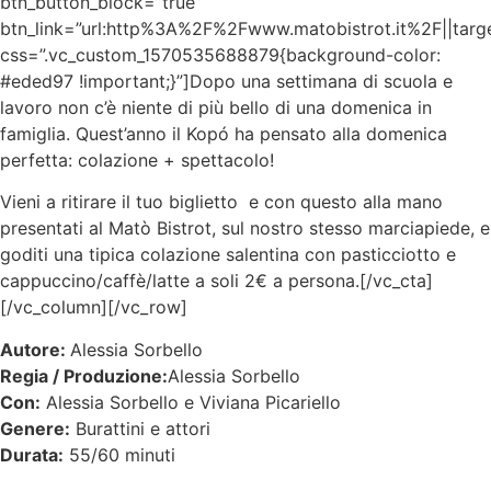
btn_button_block=”true”
btn_link=”url:http%3A%2F%2Fwww.matobistrot.it%2F||targ
css=”.vc_custom_1570535688879{background-color:
#eded97 !important;}”]
Dopo una settimana di scuola e
lavoro non c’è niente di più bello di una domenica in
famiglia. Quest’anno il Kopó ha pensato alla domenica
perfetta: colazione + spettacolo!
Vieni a ritirare il tuo biglietto e con questo alla mano
presentati al Matò Bistrot, sul nostro stesso marciapiede, e
goditi una tipica colazione salentina con pasticciotto e
cappuccino/caffè/latte a soli 2€ a persona.[/vc_cta]
[/vc_column][/vc_row]
Autore:
Alessia Sorbello
Regia / Produzione:
Alessia Sorbello
Con:
Alessia Sorbello e Viviana Picariello
Genere:
Burattini e attori
Durata:
55/60 minuti