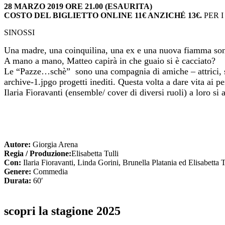
28 MARZO 2019 ORE 21.00 (ESAURITA)
COSTO DEL BIGLIETTO ONLINE 11€ ANZICHÉ 13€.
PER 
SINOSSI
Una madre, una coinquilina, una ex e una nuova fiamma so
A mano a mano, Matteo capirà in che guaio si è cacciato?
Le “Pazze…schè” sono una compagnia di amiche – attrici, 
archive-1.jpgo progetti inediti. Questa volta a dare vita a
Ilaria Fioravanti (ensemble/ cover di diversi ruoli) a loro s
Autore:
Giorgia Arena
Regia / Produzione:
Elisabetta Tulli
Con:
Ilaria Fioravanti, Linda Gorini, Brunella Platania ed Elisabetta T
Genere:
Commedia
Durata:
60′
scopri la stagione 2025