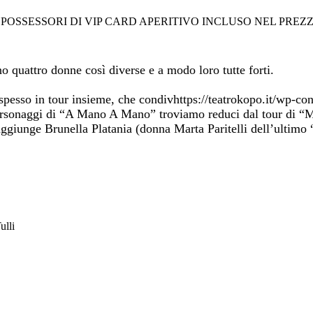
I POSSESSORI DI VIP CARD APERITIVO INCLUSO NEL PREZZO
no q
uattro donne così diverse e a modo loro tutte forti.
spesso in tour insieme, che condivhttps://teatrokopo.it/wp
i personaggi di “A Mano A Mano” troviamo reduci dal tour di 
i aggiunge Brunella Platania (donna Marta Paritelli dell’ultimo
ulli