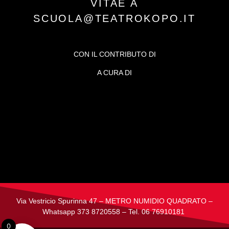
VITAE A
SCUOLA@TEATROKOPO.IT
CON IL CONTRIBUTO DI
A CURA DI
Via Vestricio Spurinna 47 –
METRO NUMIDIO QUADRATO –
W
hatsapp 373 8720558 – Tel. 06 76910181
0